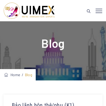
Blog
Home
/
Blog
Bảo lãnh hôn thê/phu (K1)