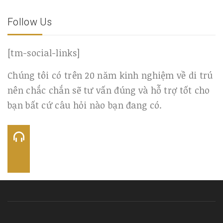
Follow Us
[tm-social-links]
Chúng tôi có trên 20 năm kinh nghiệm về di trú
nên chắc chắn sẽ tư vấn đúng và hỗ trợ tốt cho
bạn bất cứ câu hỏi nào bạn đang có.
Call Us:
US: +1(800) 969-4560
VN: +84 0334456 890