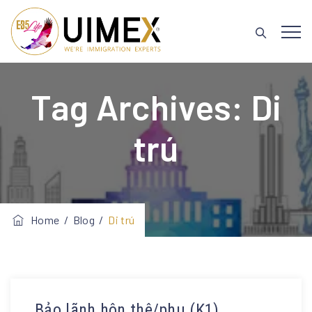
Tag Archives:
Di
trú
Home
/
Blog
/
Di trú
Bảo lãnh hôn thê/phu (K1)